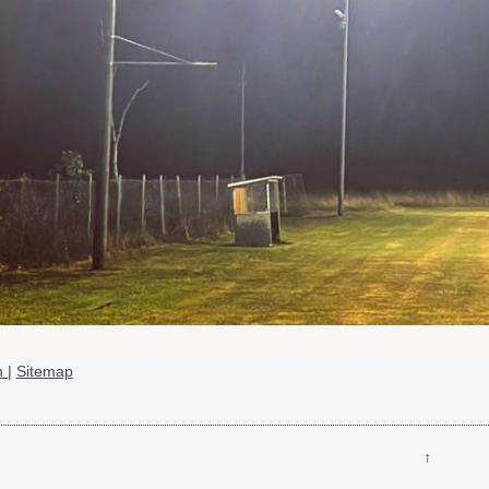
n
|
Sitemap
↑